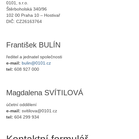
0101, s.r.o.
Štěrboholská 340/96
102 00 Praha 10 – Hostivař
DIČ: CZ26163764
František BULÍN
ředitel a jednatel společnosti
e-mail:
bulin@0101.cz
tel:
608 927 000
Magdalena SVÍTILOVÁ
účetní oddělení
e-mail:
svitilova@0101.cz
tel:
604 299 934